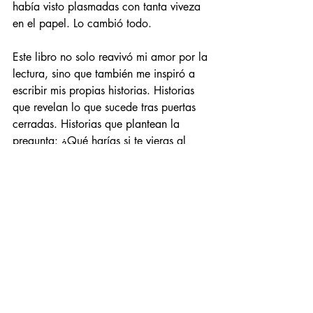
había visto plasmadas con tanta viveza 
en el papel. Lo cambió todo.
Este libro no solo reavivó mi amor por la 
lectura, sino que también me inspiró a 
escribir mis propias historias. Historias 
que revelan lo que sucede tras puertas 
cerradas. Historias que plantean la 
pregunta: ¿Qué harías si te vieras al 
límite? (Para leer una de mis historias 
GRATIS, ¡
haz clic aquí
!)
Ahora es tu turno…
¿Qué libros te marcaron de niño o 
cambiaron el rumbo de tu vida? ¡Espero 
tus comentarios! Y si te animas, 
¡comparte una foto vergonzosa de tu 