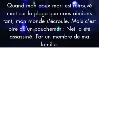
Quand mon doux mari est retrouvé
mort sur la plage que nous aimions
tant, mon monde s'écroule. Mais c'est
pire qu'un cauchemar : Neil a été
assassiné. Par un membre de ma
famille.
Je savais que nous avions des
différends, mais je n'aurais jamais
imaginé que ça se terminerait ainsi.
Mon cœur bat la chamade et je sais
que le temps presse. Car celui qui a
tué Neil doit savoir ce que je cache.
Et si je ne découvre pas qui, dans ma
famille déchirée, est le véritable
coupable, je sais que ce sera mon
tour…