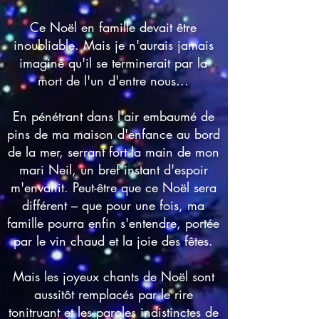
Ce Noël en famille devait être
inoubliable. Mais je n'aurais jamais
imaginé qu'il se terminerait par la
mort de l'un d'entre nous…
En pénétrant dans l'air embaumé de
pins de ma maison d'enfance au bord
de la mer, serrant fort la main de mon
mari Neil, un bref instant d'espoir
m'envahit. Peut-être que ce Noël sera
différent – que pour une fois, ma
famille pourra enfin s'entendre, portée
par le vin chaud et la joie des fêtes.
Mais les joyeux chants de Noël sont
aussitôt remplacés par le rire
tonitruant et les paroles indistinctes de