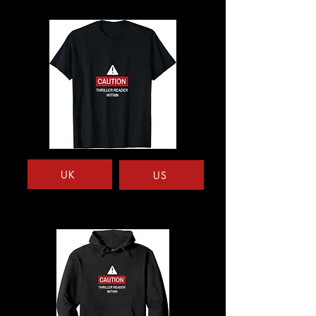
UK
US