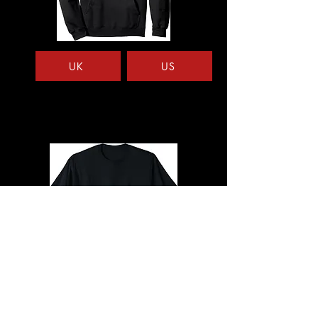
UK
US
US
UK