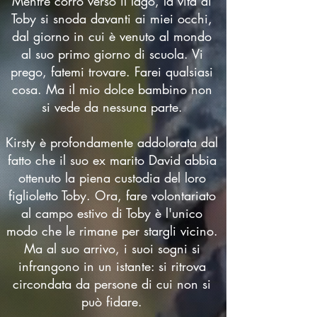
Mentre corro verso il lago, la vita di
Toby si snoda davanti ai miei occhi,
dal giorno in cui è venuto al mondo
al suo primo giorno di scuola. Vi
prego, fatemi trovare. Farei qualsiasi
cosa. Ma il mio dolce bambino non
si vede da nessuna parte.
Kirsty è profondamente addolorata dal
fatto che il suo ex marito David abbia
ottenuto la piena custodia del loro
figlioletto Toby. Ora, fare volontariato
al campo estivo di Toby è l'unico
modo che le rimane per stargli vicino.
Ma al suo arrivo, i suoi sogni si
infrangono in un istante: si ritrova
circondata da persone di cui non si
può fidare.