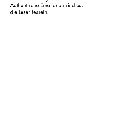
Authentische Emotionen sind es,
die Leser fesseln.
10. Gehen Sie mit frischem
Blick an die Bearbeitung
heran
Vermeiden Sie Änderungen
während des ersten Entwurfs – sie
stören die Kreativität. Stattdessen:
Den Entwurf fertigstellen
Gönnen Sie sich eine Auszeit für
ein paar Tage