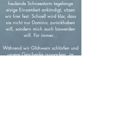
heulende Schneesturm tagelange
eisige Einsamkeit ankündigt, sitzen
wir hier fest. Schnell wird klar, dass
sie nicht nur Dominic zurückhaben
will, sondern mich auch loswerden
will. Für immer…
Während wir Glühwein schlürfen und
unsere Geschenke auspacken, im
Hintergrund fröhliche
Weihnachtslieder erklingen, verberge
ich ein verschmitztes Lächeln. Keiner
von ihnen ahnt, dass ich viel, viel
zäher bin, als sie mir zutrauen. Ich
habe schon einmal überlebt. Und
wenn es sein muss, würde ich töten,
um wieder zu überleben, selbst an
Weihnachten…