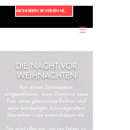
ABONNIEREN SIE MEINEN NEWSLETTER
DIE NACHT VOR
WEIHNACHTEN
Von einem Schneesturm
eingeschlossen, muss Dominics neue
Frau seine glamouröse Ex-Frau und
seine feindseligen Schwiegereltern
überstehen – sie unterschätzen sie.
Sie wird alles tun, um am Leben zu